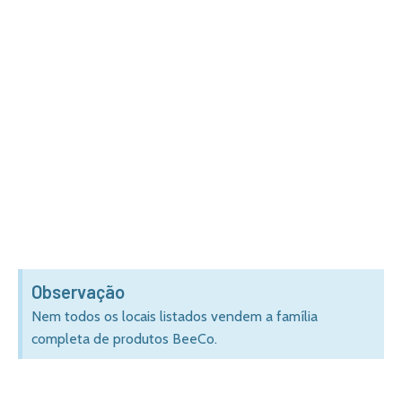
Observação
Nem todos os locais listados vendem a família
completa de produtos BeeCo.